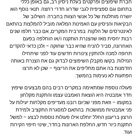
חברת שיפוצים ופרקטים בעלת ניסיון רב, גם באופן כללי
בתחום וגם ספציפית לגבי שדרוג חדרי רחצה. תנאי נוסף הוא
יושרה מוחלטת של כל אנשי הצוות בחברה. השילוב של
הבקיאות והניסיון עם האמינות המלאה מוביל להמלצות בהתאם
לאינטרסים של הלקוח. במרבית המקרים, אם כבר חלפו שנים
רבות יחסית מאז שהצנרת הותקנה ו/או הוחלפה בפעם
האחרונה, סביר להניח שהיא כבר שחוקה – ולכן כדאי להקדים
תרופה למכה ולהתקין צינורות חדשים עוד לפני שיתחילו
הנזילות. בקשו מקבלן השיפוצים לבדוק גם את הצנרת באותה
הזדמנות בה אתם מחליפים את הריצוף – שכן לא תרצו
הפתעות לא נעימות בהמשך.
פעולה נוספת שמתאימה במקרים רבים בהם מבצעים שיפוץ
חדר אמבטיה היא הוצאת האמבט עצמו והתקנת מקלחון
במקומו – וזאת מפני שכיום רובנו מעדיפים מקלחות יעילות על
פני אמבטיות ממושכות. בהתאם למסגרת התקציב ולמידת
הרצון בריענון החלל יוחלט אילו פעולות נוספות לבצע – למשל
התקנת כיור חדש, החלפת הארונות בחדר, שינוי חיפוי הקירות
ועוד.