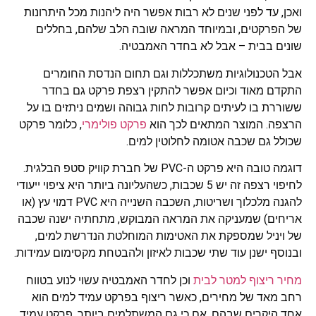
ואכן, עד לפני שנים לא רבות אפשר היה ליהנות מכל היתרונות
של הפרקטים, ובמיוחד המראה שובה הלב שלהם, בחללים
שונים בבית – אבל לא בחדר האמבטיה.
אבל הטכנולוגיות משתכללות וגם תחום הנדסת החומרים
התקדם מאוד וכיום אפשר להתקין רצפת פרקט גם בחדר
ששוררת בו לעיתים קרובות לחות גבוהה ושמים ניתזים בו על
הרצפה. המוצר המתאים לכך הוא
פרקט פולימרי
, כלומר פרקט
שכולל גם שכבה אטומה לחלוטין למים.
דוגמה טובה היא פרקט ה-PVC של חברת קוויק סטפ הבלגית.
לחיפוי רצפה זה יש 5 שכבות, כשהעליונה ביותר היא ציפוי ייעודי
להגנה מלכלוך ושריטות, השכבה השנייה היא PVC דמוי עץ (או
אריחים) שמעניקה את המראה המבוקש, מתחתיה ישנה שכבה
של ויניל שמספקת את האטימות המוחלטת הנדרשת למים,
ובנוסף ישנן עוד שתי שכבות לאיזון ולהבטחת מקסימום עמידות.
מחיר ריצוף למטר לבית
וכן לחדר האמבטיה עשוי לנוע בטווח
רחב מאד של מחירים, כאשר ריצוף בפרקט עמיד למים הוא
אחד היקרים שבהם, אם כי גם המשתלמים ביותר. פרקט עמיד