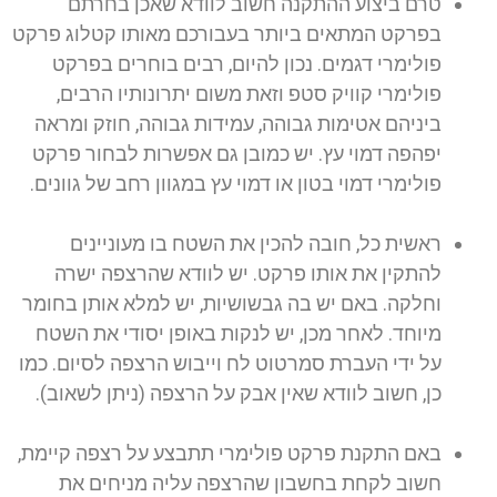
טרם ביצוע ההתקנה חשוב לוודא שאכן בחרתם
בפרקט המתאים ביותר בעבורכם מאותו קטלוג פרקט
פולימרי דגמים. נכון להיום, רבים בוחרים בפרקט
פולימרי קוויק סטפ וזאת משום יתרונותיו הרבים,
ביניהם אטימות גבוהה, עמידות גבוהה, חוזק ומראה
יפהפה דמוי עץ. יש כמובן גם אפשרות לבחור פרקט
פולימרי דמוי בטון או דמוי עץ במגוון רחב של גוונים.
ראשית כל, חובה להכין את השטח בו מעוניינים
להתקין את אותו פרקט. יש לוודא שהרצפה ישרה
וחלקה. באם יש בה גבשושיות, יש למלא אותן בחומר
מיוחד. לאחר מכן, יש לנקות באופן יסודי את השטח
על ידי העברת סמרטוט לח וייבוש הרצפה לסיום. כמו
כן, חשוב לוודא שאין אבק על הרצפה (ניתן לשאוב).
באם התקנת פרקט פולימרי תתבצע על רצפה קיימת,
חשוב לקחת בחשבון שהרצפה עליה מניחים את