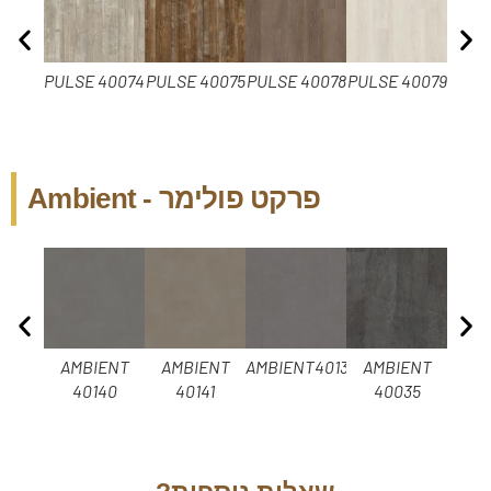
PULSE 40074
PULSE 40075
PULSE 40078
PULSE 40079
P
4
פרקט פולימר - Ambient
AMBIENT
AMBIENT
AMBIENT40138
AMBIENT
AM
40140
40141
40035
4