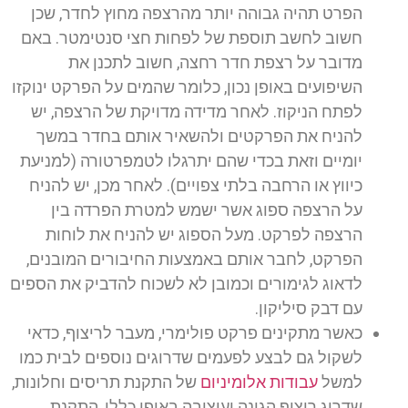
הפרט תהיה גבוהה יותר מהרצפה מחוץ לחדר, שכן
חשוב לחשב תוספת של לפחות חצי סנטימטר. באם
מדובר על רצפת חדר רחצה, חשוב לתכנן את
השיפועים באופן נכון, כלומר שהמים על הפרקט ינוקזו
לפתח הניקוז. לאחר מדידה מדויקת של הרצפה, יש
להניח את הפרקטים ולהשאיר אותם בחדר במשך
יומיים וזאת בכדי שהם יתרגלו לטמפרטורה (למניעת
כיווץ או הרחבה בלתי צפויים). לאחר מכן, יש להניח
על הרצפה ספוג אשר ישמש למטרת הפרדה בין
הרצפה לפרקט. מעל הספוג יש להניח את לוחות
הפרקט, לחבר אותם באמצעות החיבורים המובנים,
לדאוג לגימורים וכמובן לא לשכוח להדביק את הספים
עם דבק סיליקון.
כאשר מתקינים פרקט פולימרי, מעבר לריצוף, כדאי
לשקול גם לבצע לפעמים שדרוגים נוספים לבית כמו
למשל
עבודות אלומיניום
של התקנת תריסים וחלונות,
שדרוג ריצוף הגינה ועיצובה באופן כללי, התקנת