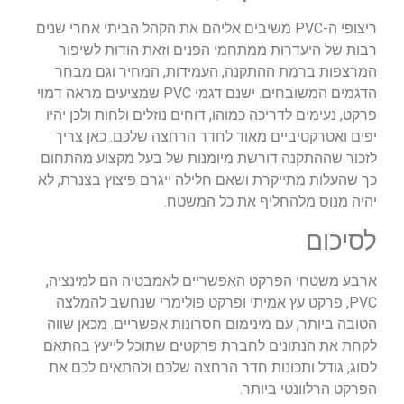
ריצופי ה-PVC משיבים אליהם את הקהל הביתי אחרי שנים
רבות של היעדרות ממתחמי הפנים וזאת הודות לשיפור
המרצפות ברמת ההתקנה, העמידות, המחיר וגם מבחר
הדגמים המשובחים. ישנם דגמי PVC שמציעים מראה דמוי
פרקט, נעימים לדריכה כמוהו, דוחים נוזלים ולחות ולכן יהיו
יפים ואטרקטיביים מאוד לחדר הרחצה שלכם. כאן צריך
לזכור שההתקנה דורשת מיומנות של בעל מקצוע מהתחום
כך שהעלות מתייקרת ושאם חלילה ייגרם פיצוץ בצנרת, לא
יהיה מנוס מלהחליף את כל המשטח.
לסיכום
ארבע משטחי הפרקט האפשריים לאמבטיה הם למינציה,
PVC, פרקט עץ אמיתי ופרקט פולימרי שנחשב להמלצה
הטובה ביותר, עם מינימום חסרונות אפשריים. מכאן שווה
לקחת את הנתונים לחברת פרקטים שתוכל לייעץ בהתאם
לסוג, גודל ותכונות חדר הרחצה שלכם ולהתאים לכם את
הפרקט הרלוונטי ביותר.