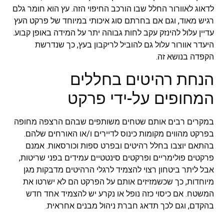
לדאוג לאוורור החלל שבו הורכב החיפוי הזה. עץ הוא חומר גלם
רגיש מאוד, וגם אם בחרתם סוג איכותי במיוחד של פרקט העץ
עדיין עלול להינזק עקב לחות גבוהה יתר על המידה באופן קבוע.
היעדר אוורור עלול גם להוביל לריקבון בעץ, כך שנדרשת
הקפדה בנושא זה.
הנחת רהיטים בחללים
המחופים על-ידי פרקט
במקרים רבים אותם שטחים משותפים שבהם הרצפה מחופה
בפרקט מהווים מקומות כינוס לדיירים ו/או האורחים שלהם.
בהתאם יוצבו בחלל רהיטים ובפרט ספות וכורסאות. אמנם
פרקטים פולימריים ופרקטים סינטטיים עמידים בפני שריטות,
אבל ליתר ביטחון רצוי להצמיד לרגלי הרהיטים מדבקות מגן
מיוחדות, כך שכשמזיזים אותם על הפרקט הם לא ישרטו את
המשטח. אם כיסוי כזה נופל או נקרע יש להצמיד אחד חדש
בהקדם, וגם לכך תדאג חברת ניהול מבנים אחראית.