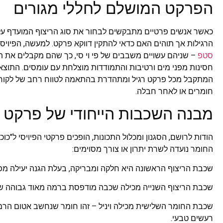
הפרקט המושלם לחללי מגורים
כאשר אנשים פרטיים מתבקשים לבחור את סוג הריצוף המועדף עלי
הרגילות אך תוהים האם כדאי להתקין דווקא פרקט. למעשה, הפיויסי
סטפ
– שניהם עשויים משבבים של פי וי סי, כך שהם מקבלים את תכ
חסינות מפני מים ורטיבות והתמודדות מוצלחת עם עומסים. התוצ
המתקבל מכל פרקט רגיל ומתהדרת בהתאמה לטווח רחב של לקוחו
חומרים או לאחר חבלה.
מבנה השכבות הייחודי של פרקט PVC
הודות לרושם, הסגנון ומכלול התכונות, הופכים פרקטי הפיויסי ל"
החומר נועדה לשרת יתרון או צורך מסוימים:
שכבת הריצוף הראשונה היא חלקה ומבריקה, בעלת הגנה יעילה מפני 
שכבת הריצוף השנייה מכילה שכבה מודפסת ברמה מאוד גבוהה של 
שכבת החומר השלישית מכילה ויניל – זהו חומר שנחשב אטום הרמטי
רעשים טבעי.