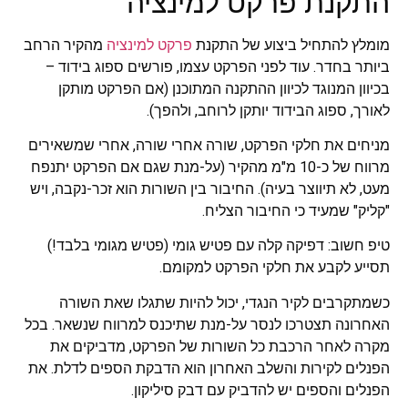
התקנת פרקט למינציה
מומלץ להתחיל ביצוע של התקנת
פרקט למינציה
מהקיר הרחב
ביותר בחדר. עוד לפני הפרקט עצמו, פורשים ספוג בידוד –
בכיוון המנוגד לכיוון ההתקנה המתוכנן (אם הפרקט מותקן
לאורך, ספוג הבידוד יותקן לרוחב, ולהפך).
מניחים את חלקי הפרקט, שורה אחרי שורה, אחרי שמשאירים
מרווח של כ-10 מ"מ מהקיר (על-מנת שגם אם הפרקט יתנפח
מעט, לא תיווצר בעיה). החיבור בין השורות הוא זכר-נקבה, ויש
"קליק" שמעיד כי החיבור הצליח.
טיפ חשוב: דפיקה קלה עם פטיש גומי (פטיש מגומי בלבד!)
תסייע לקבע את חלקי הפרקט למקומם.
כשמתקרבים לקיר הנגדי, יכול להיות שתגלו שאת השורה
האחרונה תצטרכו לנסר על-מנת שתיכנס למרווח שנשאר. בכל
מקרה לאחר הרכבת כל השורות של הפרקט, מדביקים את
הפנלים לקירות והשלב האחרון הוא הדבקת הספים לדלת. את
הפנלים והספים יש להדביק עם דבק סיליקון.